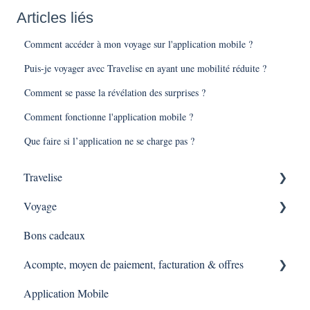
Articles liés
Comment accéder à mon voyage sur l'application mobile ?
Puis-je voyager avec Travelise en ayant une mobilité réduite ?
Comment se passe la révélation des surprises ?
Comment fonctionne l'application mobile ?
Que faire si l’application ne se charge pas ?
Travelise
Voyage
Pourquoi Travelise ?
Bons cadeaux
Qu'est ce qu'une expérience Travelise ?
Comment se déroule une expérience Travelise ?
Acompte, moyen de paiement, facturation & offres
Sortie d'entreprises
Application Mobile
Expérience via une demande d'offre