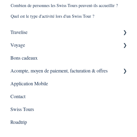
Combien de personnes les Swiss Tours peuvent-ils accueillir ?
Quel est le type d'activité lors d'un Swiss Tour ?
Travelise
Voyage
Pourquoi Travelise ?
Bons cadeaux
Qu'est ce qu'une expérience Travelise ?
Comment se déroule une expérience Travelise ?
Acompte, moyen de paiement, facturation & offres
Sortie d'entreprises
Application Mobile
Expérience via une demande d'offre
Contact
Swiss Tours
Roadtrip