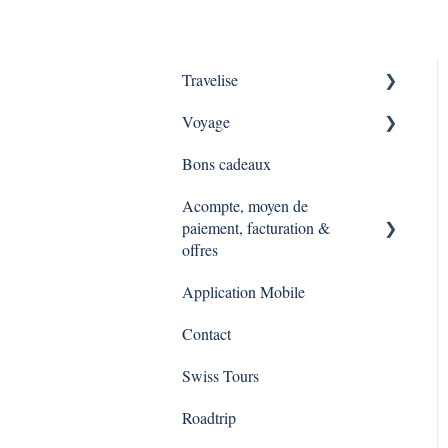
Travelise
Voyage
Pourquoi Travelise ?
Bons cadeaux
Qu'est ce qu'une expérience
Comment se déroule une
Travelise ?
expérience Travelise ?
Acompte, moyen de
paiement, facturation &
Sortie d'entreprises
offres
Application Mobile
Expérience via une demande
d'offre
Contact
Swiss Tours
Roadtrip