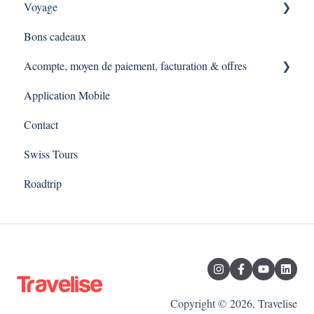
Voyage
Pourquoi Travelise ?
Bons cadeaux
Qu'est ce qu'une expérience Travelise ?
Comment se déroule une expérience Travelise ?
Acompte, moyen de paiement, facturation & offres
Sortie d'entreprises
Application Mobile
Expérience via une demande d'offre
Contact
Swiss Tours
Roadtrip
Copyright © 2026, Travelise